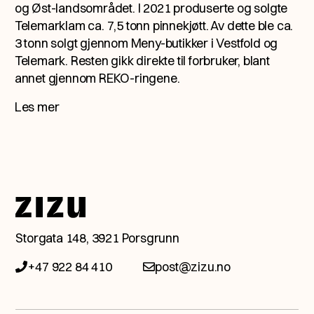
og Øst-landsområdet. I 2021 produserte og solgte
Telemarklam ca. 7,5 tonn pinnekjøtt. Av dette ble ca.
3 tonn solgt gjennom Meny-butikker i Vestfold og
Telemark. Resten gikk direkte til forbruker, blant
annet gjennom REKO-ringene.
Les mer
Snakk med en av våre
Storgata 148, 3921 Porsgrunn
eksperter.
+47 922 84 410
post@zizu.no
Ta kontakt med oss så booker vi et
møte, helt ubetinget og åpent, og ser