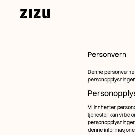
Skip to content
Personvern
Denne personverner
personopplysninger n
Personopplys
Vi innhenter persono
tjenester kan vi be 
personopplysninger e
denne informasjonen