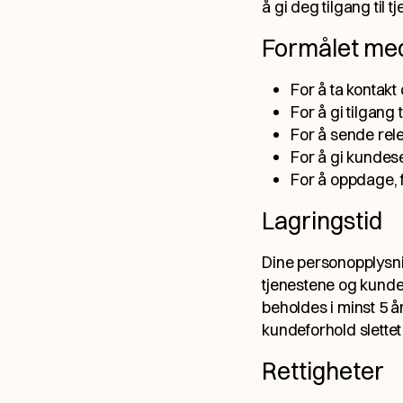
å gi deg tilgang til t
Formålet med
For å ta kontakt 
For å gi tilgang 
For å sende rel
For å gi kundese
For å oppdage, 
Lagringstid
Dine personopplysnin
tjenestene og kundef
beholdes i minst 5 å
kundeforhold slettet
Rettigheter