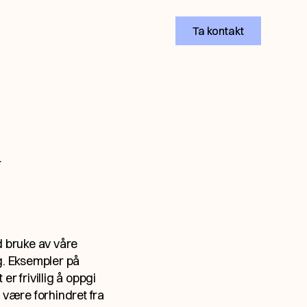
Ta kontakt
r
d bruke av våre
eg. Eksempler på
r frivillig å oppgi
 være forhindret fra