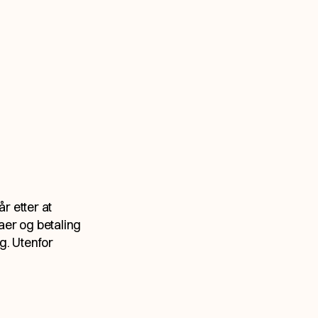
r etter at
raer og betaling
ng. Utenfor