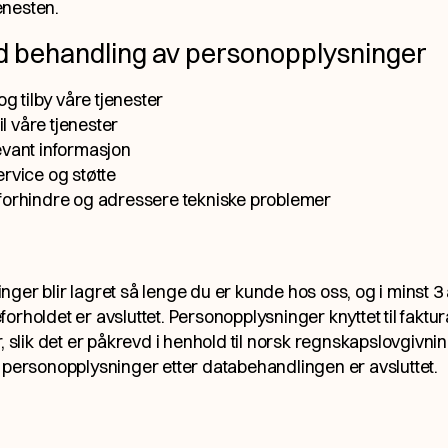
jenesten.
 behandling av personopplysninger
og tilby våre tjenester
til våre tjenester
evant informasjon
rvice og støtte
forhindre og adressere tekniske problemer
ger blir lagret så lenge du er kunde hos oss, og i minst 3 å
orholdet er avsluttet. Personopplysninger knyttet til faktu
r, slik det er påkrevd i henhold til norsk regnskapslovgivni
 personopplysninger etter databehandlingen er avsluttet.