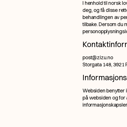
I henhold til norsk l
deg, og få disse ret
behandlingen av per
tilbake. Dersom du me
personopplysningslove
Kontaktinfor
post@zizu.no
Storgata 148, 3921
Informasjons
Websiden benytter ik
på websiden og for 
informasjonskapsler 