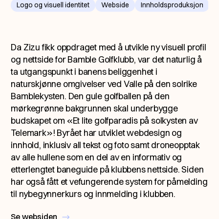
Logo og visuell identitet
Webside
Innholdsproduksjon
F
Da Zizu fikk oppdraget med å utvikle ny visuell profil
og nettside for Bamble Golfklubb, var det naturlig å
ta utgangspunkt i banens beliggenhet i
naturskjønne omgivelser ved Valle på den solrike
Bamblekysten. Den gule golfballen på den
mørkegrønne bakgrunnen skal underbygge
budskapet om «Et lite golfparadis på solkysten av
Telemark»! Byrået har utviklet webdesign og
innhold, inklusiv all tekst og foto samt droneopptak
av alle hullene som en del av en informativ og
etterlengtet baneguide på klubbens nettside. Siden
har også fått et vefungerende system for påmelding
til nybegynnerkurs og innmelding i klubben.
Se websiden