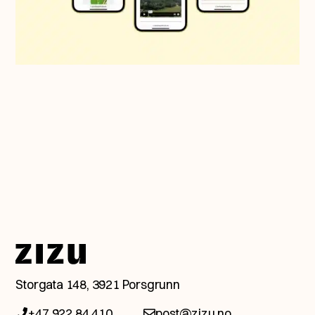
Snakk med en av våre
Storgata 148, 3921 Porsgrunn
eksperter.
+47 922 84 410
post@zizu.no