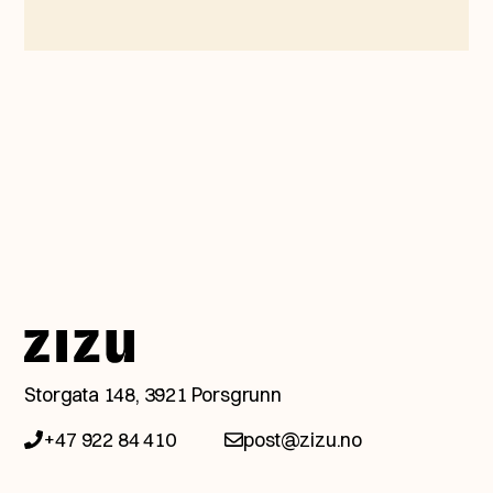
Snakk med en av våre
Storgata 148, 3921 Porsgrunn
eksperter.
+47 922 84 410
post@zizu.no
Ta kontakt med oss så booker vi et