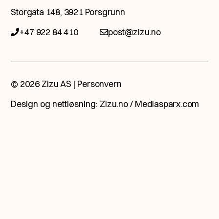
Storgata 148, 3921 Porsgrunn
eksperter.
+47 922 84 410
post@zizu.no
Ta kontakt med oss så booker vi et
møte, helt ubetinget og åpent, og ser
hva fremtiden har å by på.
© 2026 Zizu AS |
Personvern
Design og nettløsning:
Zizu.no
/
Mediasparx.com
Jeg vil bli kontaktet