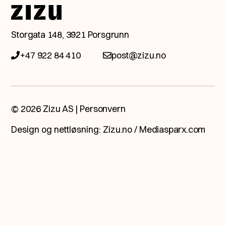
Snakk med en av våre
Storgata 148, 3921 Porsgrunn
eksperter.
+47 922 84 410
post@zizu.no
Ta kontakt med oss så booker vi et
møte, helt ubetinget og åpent, og ser
hva fremtiden har å by på.
© 2026 Zizu AS |
Personvern
Design og nettløsning:
Zizu.no
/
Mediasparx.com
Jeg vil bli kontaktet