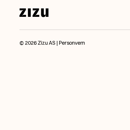
Snakk med en av våre eksperter.
Ta kontakt med oss så booker vi et møte, h
© 2026 Zizu AS |
Personvern