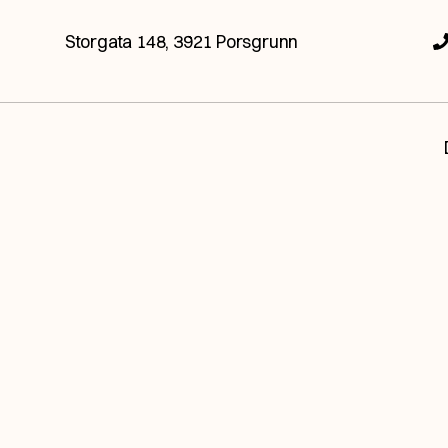
Storgata 148, 3921 Porsgrunn
elt ubetinget og åpent, og ser hva fremtiden ha
Jeg vil bli kontaktet