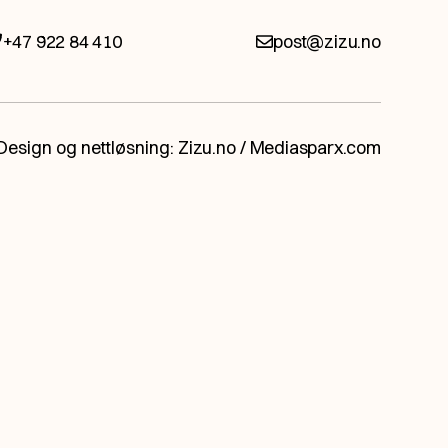
+47 922 84 410
post@zizu.no
r å by på.
Design og nettløsning:
Zizu.no
/
Mediasparx.com