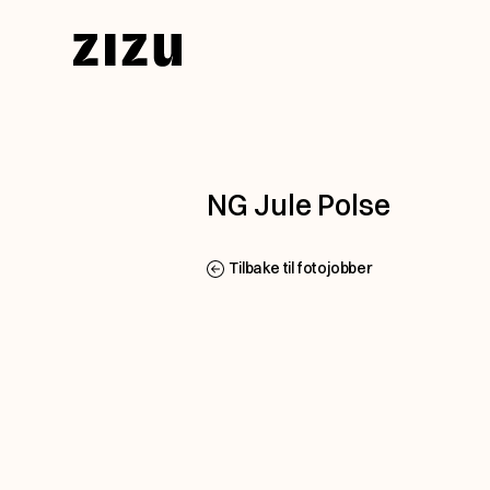
Skip to content
NG Jule Polse
Tilbake til fotojobber