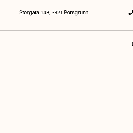
Storgata 148, 3921 Porsgrunn
elt ubetinget og åpent, og ser hva fremtiden ha
Jeg vil bli kontaktet