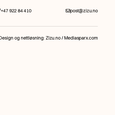
+47 922 84 410
post@zizu.no
r å by på.
Design og nettløsning:
Zizu.no
/
Mediasparx.com