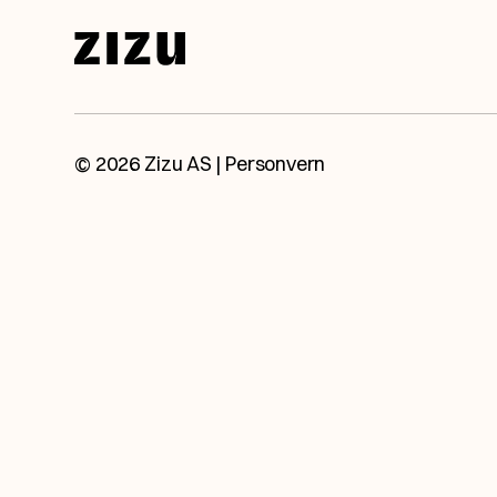
Snakk med en av våre eksperter.
Ta kontakt med oss så booker vi et møte, h
© 2026 Zizu AS |
Personvern