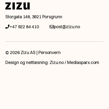
Snakk med en av våre
Storgata 148, 3921 Porsgrunn
eksperter.
+47 922 84 410
post@zizu.no
Ta kontakt med oss så booker vi et
møte, helt ubetinget og åpent, og ser
hva fremtiden har å by på.
© 2026 Zizu AS |
Personvern
Design og nettløsning:
Zizu.no
/
Mediasparx.com
Jeg vil bli kontaktet