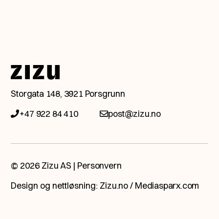
Snakk med en av våre
Storgata 148, 3921 Porsgrunn
eksperter.
+47 922 84 410
post@zizu.no
Ta kontakt med oss så booker vi
et møte, helt ubetinget og
åpent, og ser hva fremtiden har
© 2026 Zizu AS |
Personvern
å by på.
Design og nettløsning:
Zizu.no
/
Mediasparx.com